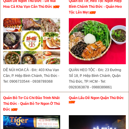
Quán Dê Ngon Thủ Đức - Dê Núi
Quán Bò Tơ, Heo Tộc Ngon Hiệp
Hoa Cà Kha Vạn Cân Thủ Đức
Bình Chánh Thủ Đức - Quán Heo
Tộc Lên Mẹt
DÊ NÚI HOA CÀ - Đ/c: 403 Kha Vạn
QUÁN HEO TỘC - Đ/c: 23 Đường
Cân, P. Hiệp Bình Chánh, Thủ Đức -
Số 18, P. Hiệp Bình Chánh, Quận
Tel: 0906733544 - 0938789368
Thủ Đức, TP. HCM - Tel:
0928363878 - 0988389861
Quán Bò Tơ Củ Chi Đào Trinh Nhất
Quán Lẩu Dê Ngon Quận Thủ Đức
Thủ Đức - Quán Bò Tơ Ngon Ở Thủ
Đức