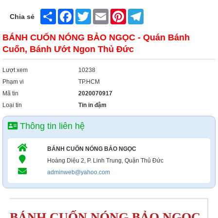
Share
Facebook
Twitter
Email
Pinterest
Telegram
Chia sẻ
BÁNH CUỐN NÓNG BẢO NGỌC - Quán Bánh
Cuốn, Bánh Ướt Ngon Thủ Đức
Lượt xem
10238
Phạm vi
TP.HCM
Mã tin
2020070917
Loại tin
Tin in đậm
Thông tin liên hệ
BÁNH CUỐN NÓNG BẢO NGỌC
Hoàng Diệu 2, P. Linh Trung, Quận Thủ Đức
adminweb@yahoo.com
BÁNH CUỐN NÓNG BẢO NGỌC 