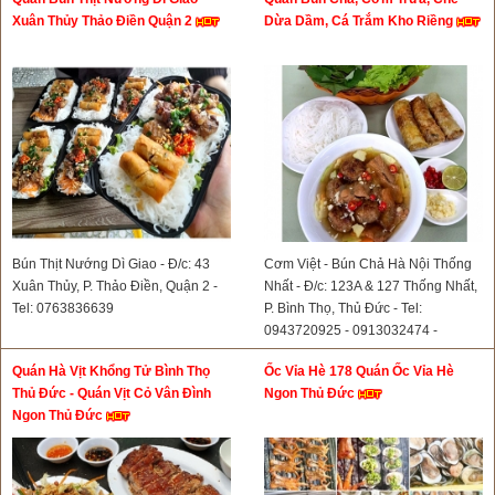
Xuân Thủy Thảo Điền Quận 2
Dừa Dầm, Cá Trắm Kho Riềng
Bún Thịt Nướng Dì Giao - Đ/c: 43
Cơm Việt - Bún Chả Hà Nội Thống
Xuân Thủy, P. Thảo Điền, Quận 2 -
Nhất - Đ/c: 123A & 127 Thống Nhất,
Tel: 0763836639
P. Bình Thọ, Thủ Đức - Tel:
0943720925 - 0913032474 -
0898868939- 0816681166
Quán Hà Vịt Khổng Tử Bình Thọ
Ốc Vỉa Hè 178 Quán Ốc Vỉa Hè
Thủ Đức - Quán Vịt Cỏ Vân Đình
Ngon Thủ Đức
Ngon Thủ Đức