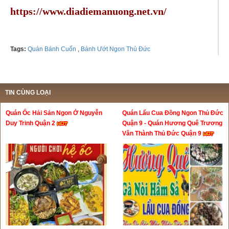
https://www.diadiemanuong.net.vn/
Tags:
Quán Bánh Cuốn
,
Bánh Ướt Ngon Thủ Đức
TIN CÙNG LOẠI
Quán Ốc Hải Sản Ngon Ở Nguyễn
Quán Lẩu Cua Đồng Ngon Thủ Đức
Duy Trinh Quận 2
Quận 9 - Quán Hương Quê Trương
Văn Thành Thủ Đức Quận 9