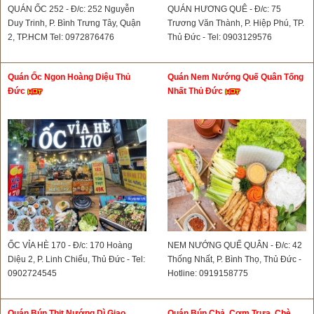
QUÁN ỐC 252 - Đ/c: 252 Nguyễn
QUÁN HƯƠNG QUÊ - Đ/c: 75
Duy Trinh, P. Bình Trưng Tây, Quận
Trương Văn Thành, P. Hiệp Phú, TP.
2, TP.HCM Tel: 0972876476
Thủ Đức - Tel: 0903129576
Quán Ốc Ngon Hoàng Diệu Thủ
Quán Nem Nướng Quế Quân Tống
Đức
Nhất Thủ Đức
ỐC VỈA HÈ 170 - Đ/c: 170 Hoàng
NEM NƯỚNG QUẾ QUÂN - Đ/c: 42
Diệu 2, P. Linh Chiểu, Thủ Đức - Tel:
Thống Nhất, P. Bình Thọ, Thủ Đức -
0902724545
Hotline: 0919158775
Quán Bún Thịt Nướng Dì Giao
Quán Bún Chả, Cơm Trưa, Chè