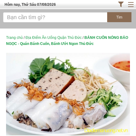
Hôm nay, Thứ Sáu 07/08/2026
Trang chủ
ĐỊA ĐIỂM ĂN UỐNG SÀI GÒN
Cafe - Kem- Trà Sữa
Trang chủ
/
Địa Điểm Ăn Uống Quận Thủ Đức
/
BÁNH CUỐN NÓNG BẢO
NGỌC - Quán Bánh Cuốn, Bánh Ướt Ngon Thủ Đức
Bánh - Đồ Ăn Vặt
Thực Phẩm Nông Hải Sản
ĐỊA ĐIỂM ĂN UỐNG HÀ NỘI
TOP QUÁN ĂN