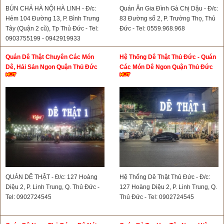
BÚN CHẢ HÀ NỘI HÀ LINH - Đ/c:
Quán Ăn Gia Đình Gà Chị Dậu - Đ/c:
Hẻm 104 Đường 13, P. Bình Trưng
83 Đường số 2, P. Trường Thọ, Thủ
Tây (Quận 2 cũ), Tp Thủ Đức - Tel:
Đức - Tel: 0559.968.968
0903755199 - 0942919933
Quán Dê Thật Chuyên Các Món
Hệ Thống Dê Thật Thủ Đức - Quán
Dê, Hải Sản Ngon Quận Thủ Đức
Các Món Dê Ngon Quận Thủ Đức
QUÁN DÊ THẬT - Đ/c: 127 Hoàng
Hệ Thống Dê Thật Thủ Đức - Đ/c:
Diệu 2, P. Linh Trung, Q. Thủ Đức -
127 Hoàng Diệu 2, P. Linh Trung, Q.
Tel: 0902724545
Thủ Đức - Tel: 0902724545