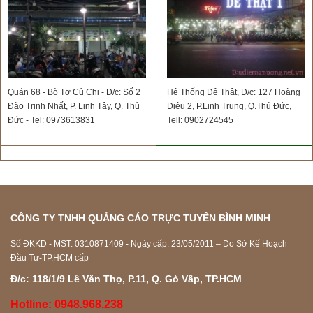
Quán 68 - Bò Tơ Củ Chi - Đ/c: Số 2
Hệ Thống Dê Thật, Đ/c: 127 Hoàng
Đào Trinh Nhất, P. Linh Tây, Q. Thủ
Diệu 2, P.Linh Trung, Q.Thủ Đức,
Đức - Tel: 0973613831
Tell: 0902724545
CÔNG TY TNHH QUẢNG CÁO TRỰC TUYẾN BÌNH MINH
Số ĐKKD - MST: 0310871409 - Ngày cấp: 23/05/2011 – Do Sở Kế Hoạch
Đầu Tư-TP.HCM cấp
Đ/c: 118/1/9 Lê Văn Thọ, P.11, Q. Gò Vấp, TP.HCM
Hotline: 0948.968.238