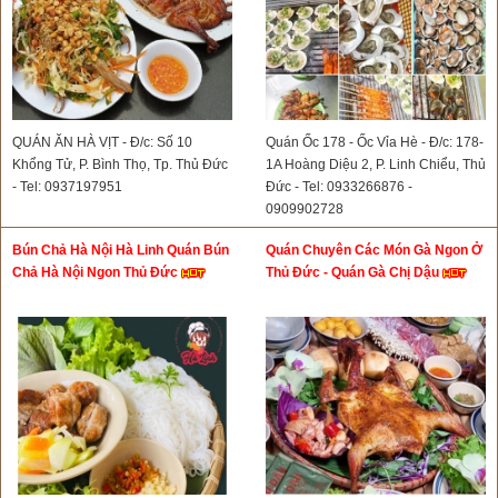
QUÁN ĂN HÀ VỊT - Đ/c: Số 10
Quán Ốc 178 - Ốc Vỉa Hè - Đ/c: 178-
Khổng Tử, P. Bình Thọ, Tp. Thủ Đức
1A Hoàng Diệu 2, P. Linh Chiểu, Thủ
- Tel: 0937197951
Đức - Tel: 0933266876 -
0909902728
Bún Chả Hà Nội Hà Linh Quán Bún
Quán Chuyên Các Món Gà Ngon Ở
Chả Hà Nội Ngon Thủ Đức
Thủ Đức - Quán Gà Chị Dậu