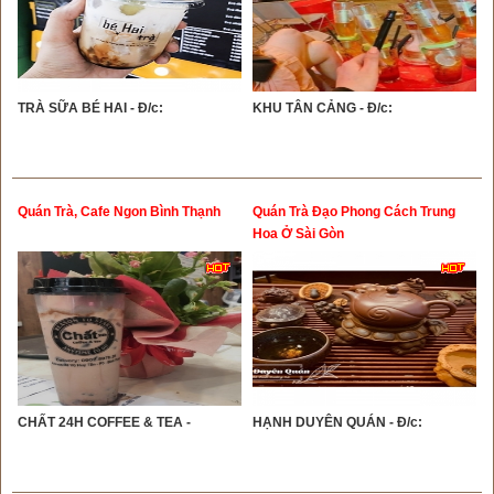
TRÀ SỮA BÉ HAI - Đ/c:
KHU TÂN CẢNG - Đ/c:
Quán Trà, Cafe Ngon Bình Thạnh
Quán Trà Đạo Phong Cách Trung
Hoa Ở Sài Gòn
CHẤT 24H COFFEE & TEA -
HẠNH DUYÊN QUÁN - Đ/c: