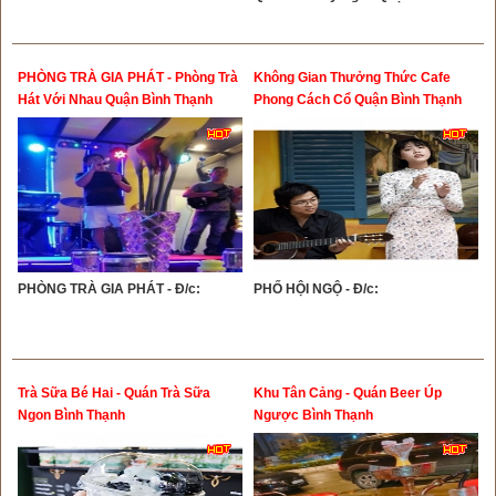
PHÒNG TRÀ GIA PHÁT - Phòng Trà
Không Gian Thưởng Thức Cafe
Hát Với Nhau Quận Bình Thạnh
Phong Cách Cổ Quận Bình Thạnh
PHÒNG TRÀ GIA PHÁT - Đ/c:
PHỐ HỘI NGỘ - Đ/c:
Trà Sữa Bé Hai - Quán Trà Sữa
Khu Tân Cảng - Quán Beer Úp
Ngon Bình Thạnh
Ngược Bình Thạnh