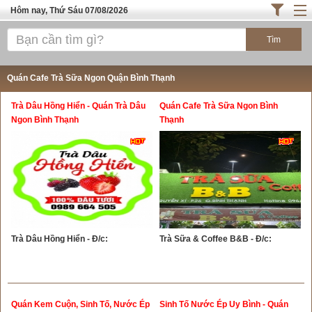
Hôm nay, Thứ Sáu 07/08/2026
Trang chủ
ĐỊA ĐIỂM ĂN UỐNG SÀI GÒN
Quán Cafe Trà Sữa Ngon Quận Bình Thạnh
Cafe - Kem- Trà Sữa
Trà Dâu Hồng Hiển - Quán Trà Dâu
Quán Cafe Trà Sữa Ngon Bình
Bánh - Đồ Ăn Vặt
Ngon Bình Thạnh
Thạnh
Thực Phẩm Nông Hải Sản
ĐỊA ĐIỂM ĂN UỐNG HÀ NỘI
TOP QUÁN ĂN
Trà Dâu Hồng Hiển - Đ/c:
Trà Sữa & Coffee B&B - Đ/c:
Quán Kem Cuộn, Sinh Tố, Nước Ép
Sinh Tố Nước Ép Uy Bình - Quán