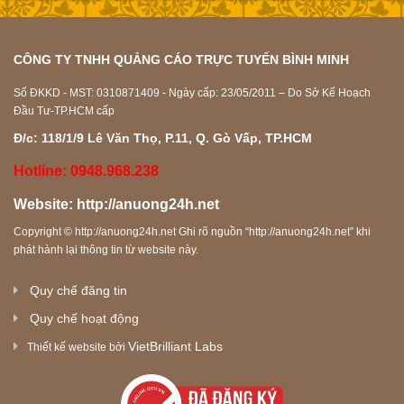
CÔNG TY TNHH QUẢNG CÁO TRỰC TUYẾN BÌNH MINH
Số ĐKKD - MST: 0310871409 - Ngày cấp: 23/05/2011 – Do Sở Kế Hoạch
Đầu Tư-TP.HCM cấp
Đ/c: 118/1/9 Lê Văn Thọ, P.11, Q. Gò Vấp, TP.HCM
Hotline: 0948.968.238
Website:
http://anuong24h.net
Copyright ©
http://anuong24h.net
Ghi rõ nguồn “
http://anuong24h.net
” khi
phát hành lại thông tin từ website này.
Quy chế đăng tin
Quy chế hoạt động
VietBrilliant Labs
Thiết kế website bởi