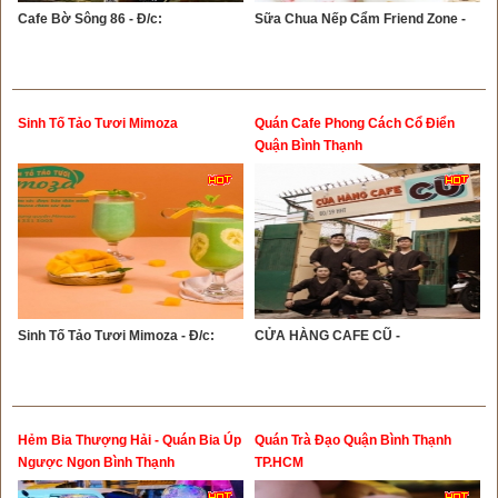
Cafe Bờ Sông 86 - Đ/c:
Sữa Chua Nếp Cẩm Friend Zone -
Sinh Tố Tảo Tươi Mimoza
Quán Cafe Phong Cách Cổ Điển
Quận Bình Thạnh
Sinh Tố Tảo Tươi Mimoza - Đ/c:
CỬA HÀNG CAFE CŨ -
Hẻm Bia Thượng Hải - Quán Bia Úp
Quán Trà Đạo Quận Bình Thạnh
Ngược Ngon Bình Thạnh
TP.HCM