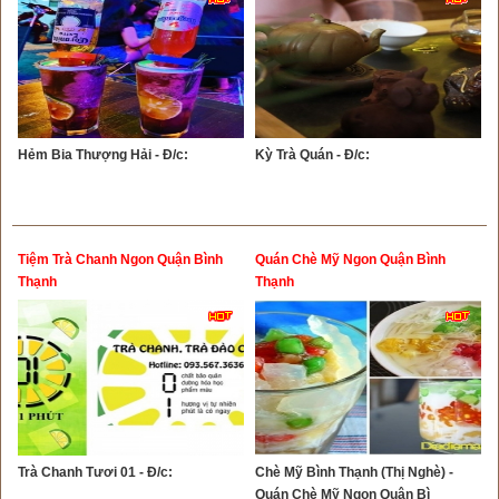
Hẻm Bia Thượng Hải - Đ/c:
Kỳ Trà Quán - Đ/c:
Tiệm Trà Chanh Ngon Quận Bình
Quán Chè Mỹ Ngon Quận Bình
Thạnh
Thạnh
Trà Chanh Tươi 01 - Đ/c:
Chè Mỹ Bình Thạnh (Thị Nghè) -
Quán Chè Mỹ Ngon Quận Bì