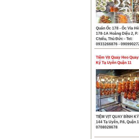
Quán Ốc 178 - Ốc Vỉa Hè 
178-1A Hoàng Diệu 2, P. 
Chiểu, Thủ Đức - Tel:
0933266876 - 09099027
Tiệm Vịt Quay Heo Quay
Ký Tạ Uyên Quận 11
TIỆM VỊT QUAY BÌNH KÝ 
144 Tạ Uyên, P.6, Quận 11
0708028678