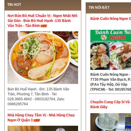
TIN HOT
TIN NỔI BẬT
Nơi Bún Bò Huế Chuẩn Vị - Ngon Nhất Nhì
Bánh Cuốn Nóng Ngon 
Sài Gòn - Bún Bò Huế Hạnh -135 Bành
Văn Trân - Tân Bình
Bánh Cuốn Nóng Ngon - 
7730 Phạm Văn Bạch, P.
(P.An Tây Hội), Gò Vấp
Bún Bò Huế Hạnh - Đ/c: 135 Bành Văn
(TPHCM) - Tel: 0919576
Trân, Phường 7, Tân Bình - Tel:
028.3865.4842 - 0903192764, Zalo:
Chuyên Cung Cấp Sỉ Và 
0986285764
Bánh Giầy
Nhà Hàng Chay Tâm Vị - Nhà Hàng Chay
Ngon Ở Quận 3