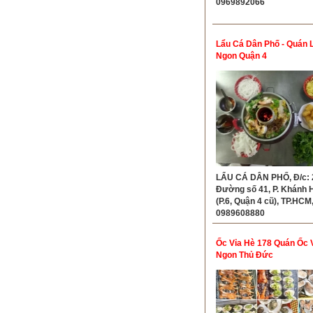
0969892066
Lẩu Cá Dân Phố - Quán 
Ngon Quận 4
LẨU CÁ DÂN PHỐ, Đ/c: 
Đường số 41, P. Khánh 
(P.6, Quận 4 cũ), TP.HCM,
0989608880
Ốc Vỉa Hè 178 Quán Ốc 
Ngon Thủ Đức