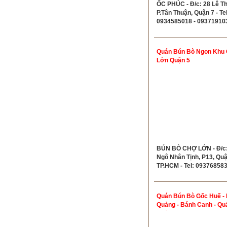
ỐC PHÚC - Đ/c: 28 Lê Th
P.Tân Thuận, Quận 7 - Tel
0934585018 - 09371910
Quán Bún Bò Ngon Khu
Lớn Quận 5
BÚN BÒ CHỢ LỚN - Đ/c:
Ngô Nhân Tịnh, P13, Quậ
TP.HCM - Tel: 09376858
Quán Bún Bò Gốc Huế - 
Quảng - Bánh Canh - Qu
Huệ