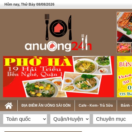
Hôm nay, Thứ Bảy 08/08/2026
ĐỊA ĐIỂM ĂN UỐNG SÀI GÒN
Cafe - Kem- Trà Sữa
Bánh -