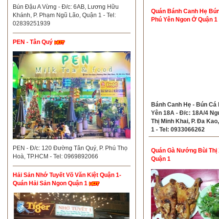
Bún Đậu A Vừng - Đ/c: 6AB, Lương Hữu
Quán Bánh Canh Hẹ Bú
Khánh, P. Phạm Ngũ Lão, Quận 1 - Tel:
Phú Yên Ngon Ở Quận 1
02839251939
PEN - Tân Quý
Bánh Canh Hẹ - Bún Cá
Yên 18A - Đ/c: 18A/4 N
Thị Minh Khai, P. Đa Kao
1 - Tel: 0933066262
PEN - Đ/c: 120 Đường Tân Quý, P. Phú Thọ
Quán Gà Nướng Bùi Thị
Hoà, TP.HCM - Tel: 0969892066
Quận 1
Hải Sản Nhớ Tuyết Võ Văn Kiệt Quận 1-
Quán Hải Sản Ngon Quận 1