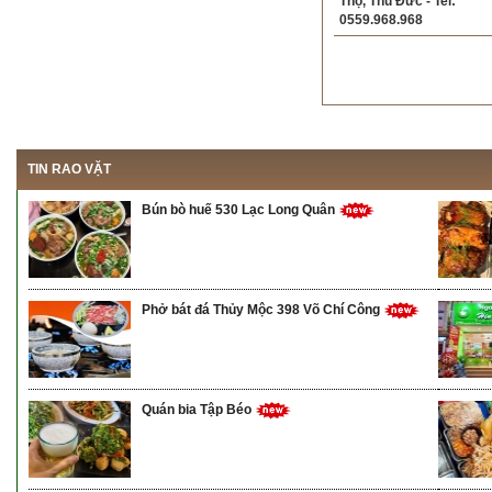
Thọ, Thủ Đức - Tel:
0559.968.968
TIN RAO VẶT
Bún bò huế 530 Lạc Long Quân
Phở bát đá Thủy Mộc 398 Võ Chí Công
Quán bia Tập Béo