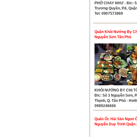
PHỞ CHAY NHƯ - Đ/c: 5
Trương Quyền, P.6, Quận
Tel: 0907573869
Quán Khói Nướng By Chị
Nguyễn Sơn Tân Phú
KHÓI NƯỚNG BY CHỊ TÔ
Đ/c: Số 3 Nguyễn Sơn, P
Thạnh, Q. Tân Phú - Hotli
0989246666
Quán Ốc Hải Sản Ngon 
Nguyễn Duy Trinh Quận 