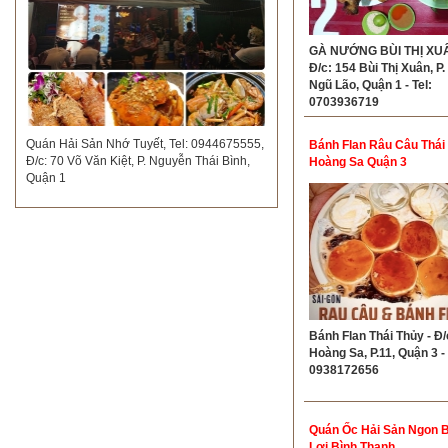
GÀ NƯỚNG BÙI THỊ XUÂ
Đ/c: 154 Bùi Thị Xuân, P
Ngũ Lão, Quận 1 - Tel:
0703936719
Quán Hải Sản Nhớ Tuyết, Tel: 0944675555,
Bánh Flan Râu Câu Thái
Đ/c: 70 Võ Văn Kiệt, P. Nguyễn Thái Bình,
Hoàng Sa Quận 3
Quận 1
Bánh Flan Thái Thủy - Đ/
Hoàng Sa, P.11, Quận 3 - 
0938172656
Quán Ốc Hải Sản Ngon B
Lợi Bình Thạnh