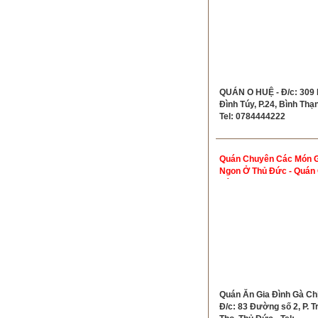
QUÁN O HUỆ - Đ/c: 309 
Đình Túy, P.24, Bình Thạn
Tel: 0784444222
Quán Chuyên Các Món 
Ngon Ở Thủ Đức - Quán 
Dậu
Quán Ăn Gia Đình Gà Chị
Đ/c: 83 Đường số 2, P. 