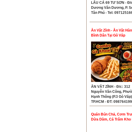
LẨU CÁ 69 TƯ SƠN - Đ/c
Dương Văn Dương, P. S
Tân Phú - Tel: 09712516
Ăn Vặt Zính - Ăn Vặt Hà
Bình Dân Tại Gò Vấp
ĂN VẶT ZÍNH - Đ/c: 312
Nguyễn Văn Công, Phư
Hạnh Thông (P.3 Gò Vấp)
TP.HCM - ĐT: 098764199
0373106196
Quán Bún Chả, Cơm Trư
Dừa Dầm, Cá Trắm Kho 