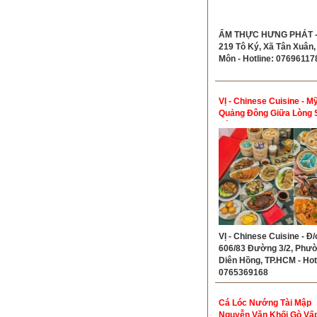
ẨM THỰC HƯNG PHÁT - 
219 Tô Ký, Xã Tân Xuân,
Môn - Hotline: 07696117
VỊ - Chinese Cuisine - Mỹ
Quảng Đông Giữa Lòng 
Gòn
VỊ - Chinese Cuisine - Đ/
606/83 Đường 3/2, Phư
Diên Hồng, TP.HCM - Hot
0765369168
Cá Lóc Nướng Tài Mập
Nguyễn Văn Khối Gò Vấp