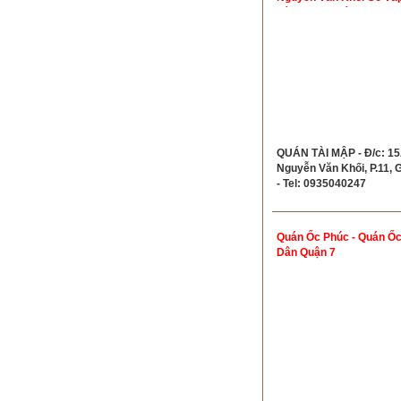
Lá Lốt Mỡ Chài
QUÁN TÀI MẬP - Đ/c: 1
Nguyễn Văn Khối, P.11, 
- Tel: 0935040247
Quán Ốc Phúc - Quán Ốc
Dân Quận 7