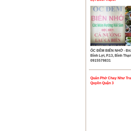
ỐC ĐÊM BIỂN NHỚ - Đ/c
Bình Lợi, P.13, Bình Thạnh
0915579831
Quán Phở Chay Như Tr
Quyền Quận 3