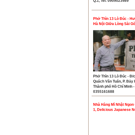
Q.1, Tel: 0909023469
Phở Thìn 13 Lò Đúc - H
Hà Nội Giữa Lòng Sài G
Phở Thìn 13 Lò Đúc - Đ/c
Quách Văn Tuấn, P. Bảy 
Thành phố Hồ Chí Minh -
0355161688
Nhà Hàng Mì Nhật Ngon
1, Delicious Japanese N
Restaurant District 1