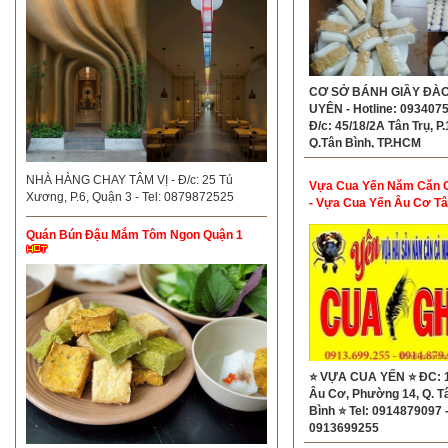
CƠ SỞ BÁNH GIẦY ĐÀ
UYÊN - Hotline: 093407
Đ/c: 45/18/2A Tân Trụ, P.
Q.Tân Bình, TP.HCM
NHÀ HÀNG CHAY TÂM VỊ - Đ/c: 25 Tú
Vựa Cua Yến Năm Căn 
Xương, P.6, Quận 3 - Tel: 0879872525
- Vựa Cua Yến Âu Cơ Tâ
Quán Bún Đậu Mắm Tôm Ngon Quận 1
⭐ VỰA CUA YẾN ⭐ ĐC: 
Âu Cơ, Phường 14, Q. T
Bình ⭐ Tel: 0914879097 
0913699255