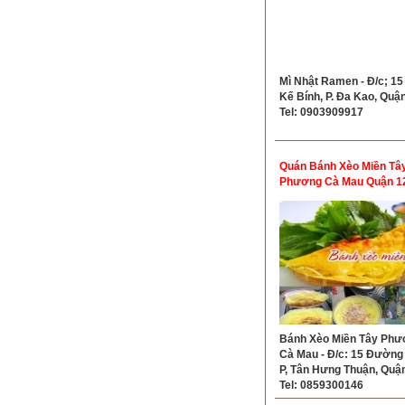
Mì Nhật Ramen - Đ/c; 15
Kế Bính, P. Đa Kao, Quận
Tel: 0903909917
Quán Bánh Xèo Miền Tâ
Phương Cà Mau Quận 1
Bánh Xèo Miền Tây Phư
Cà Mau - Đ/c: 15 Đường
P, Tân Hưng Thuận, Quận
Tel: 0859300146