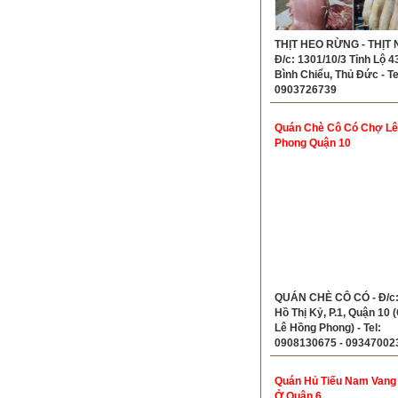
THỊT HEO RỪNG - THỊT N
Đ/c: 1301/10/3 Tỉnh Lộ 43
Bình Chiểu, Thủ Đức - Te
0903726739
Quán Chè Cô Có Chợ Lê
Phong Quận 10
QUÁN CHÈ CÔ CÓ - Đ/c:
Hồ Thị Kỷ, P.1, Quận 10 
Lê Hồng Phong) - Tel:
0908130675 - 09347002
Quán Hủ Tiếu Nam Vang
Ở Quận 6