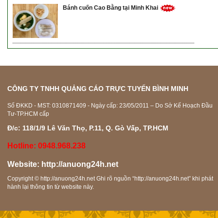
Bánh cuốn Cao Bằng tại Minh Khai
CÔNG TY TNHH QUẢNG CÁO TRỰC TUYẾN BÌNH MINH
Số ĐKKD - MST: 0310871409 - Ngày cấp: 23/05/2011 – Do Sở Kế Hoạch Đầu
Tư-TP.HCM cấp
Đ/c: 118/1/9 Lê Văn Thọ, P.11, Q. Gò Vấp, TP.HCM
Hotline: 0948.968.238
Website:
http://anuong24h.net
Copyright ©
http://anuong24h.net
Ghi rõ nguồn “
http://anuong24h.net
” khi phát
hành lại thông tin từ website này.