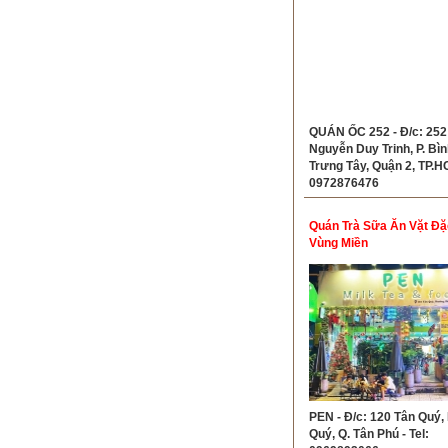
QUÁN ỐC 252 - Đ/c: 252
Nguyễn Duy Trinh, P. Bìn
Trưng Tây, Quận 2, TP.H
0972876476
Quán Trà Sữa Ăn Vặt Đặ
Vùng Miền
PEN - Đ/c: 120 Tân Quý, 
Quý, Q. Tân Phú - Tel: