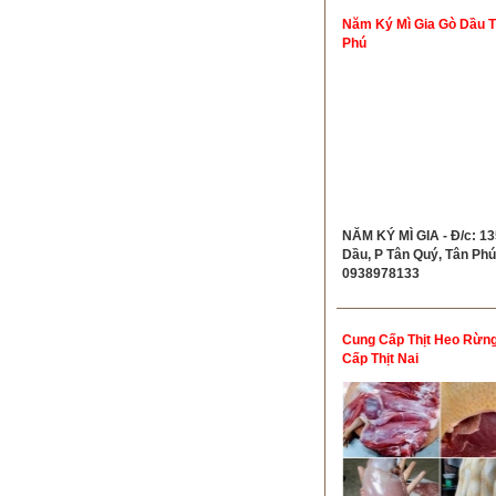
Năm Ký Mì Gia Gò Dầu 
Phú
NĂM KÝ MÌ GIA - Đ/c: 1
Dầu, P Tân Quý, Tân Phú 
0938978133
Cung Cấp Thịt Heo Rừng
Cấp Thịt Nai