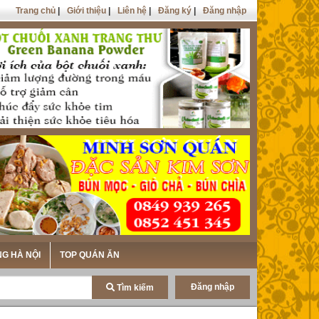
Trang chủ
|
Giới thiệu
|
Liên hệ
|
Đăng ký
|
Đăng nhập
NG HÀ NỘI
TOP QUÁN ĂN
Đăng nhập
Tìm kiếm