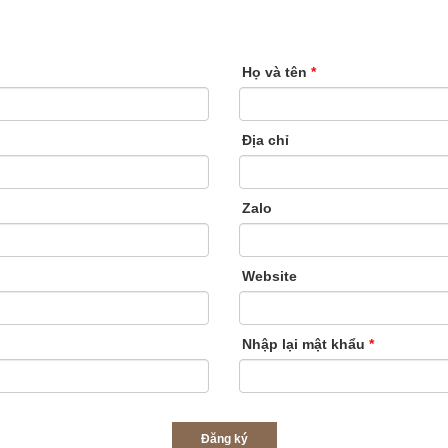
Họ và tên
*
Địa chỉ
Zalo
Website
Nhập lại mật khẩu
*
Đăng ký