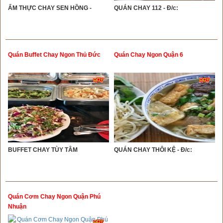
ẨM THỰC CHAY SEN HỒNG -
QUÁN CHAY 112 - Đ/c:
Quán Buffet Chay Ngon Thủ Đức
Quán Chay Ngon Quận 6
BUFFET CHAY TÙY TÂM
QUÁN CHAY THÔI KỆ - Đ/c:
Quán Cơm Chay Ngon Quận Phú
Nhuận