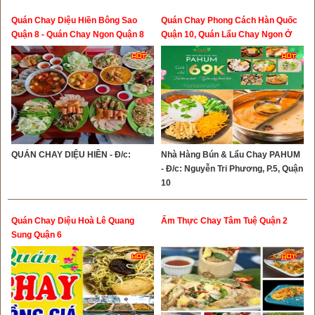
Quán Chay Diệu Hiền Bông Sao
Quán Chay Phong Cách Hàn Quốc
Quận 8 - Quán Chay Ngon Quận 8
Quận 10, Quán Lẩu Chay Ngon Ở
Sài Gòn
QUÁN CHAY DIỆU HIỀN - Đ/c:
Nhà Hàng Bún & Lẩu Chay PAHUM
- Đ/c: Nguyễn Tri Phương, P.5, Quận
10
Quán Chay Diệu Hoà Lê Quang
Ẩm Thực Chay Tâm Tuệ Quận 2
Sung Quận 6