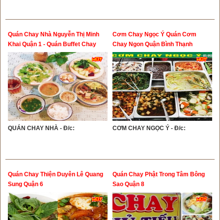
Quán Chay Nhà Nguyễn Thị Minh
Cơm Chay Ngọc Ý Quán Cơm
Khai Quận 1 - Quán Buffet Chay
Chay Ngon Quận Bình Thạnh
Ngon Quận 1
QUÁN CHAY NHÀ - Đ/c:
CƠM CHAY NGỌC Ý - Đ/c:
Quán Chay Thiện Duyên Lê Quang
Quán Chay Phật Trong Tâm Bông
Sung Quận 6
Sao Quận 8