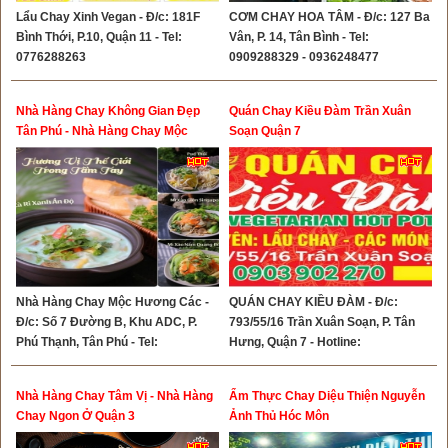
Lẩu Chay Xinh Vegan - Đ/c: 181F
CƠM CHAY HOA TÂM - Đ/c: 127 Ba
Bình Thới, P.10, Quận 11 - Tel:
Vân, P. 14, Tân Bình - Tel:
0776288263
0909288329 - 0936248477
Nhà Hàng Chay Không Gian Đẹp
Quán Chay Kiều Đàm Trần Xuân
Tân Phú - Nhà Hàng Chay Mộc
Soạn Quận 7
Hương Các Tân Phú
Nhà Hàng Chay Mộc Hương Các -
QUÁN CHAY KIỀU ĐÀM - Đ/c:
Đ/c: Số 7 Đường B, Khu ADC, P.
793/55/16 Trần Xuân Soạn, P. Tân
Phú Thạnh, Tân Phú - Tel:
Hưng, Quận 7 - Hotline:
0908239996
0903902270
Nhà Hàng Chay Tâm Vị - Nhà Hàng
Ẩm Thực Chay Diệu Thiện Nguyễn
Chay Ngon Ở Quận 3
Ảnh Thủ Hóc Môn