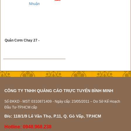
Quán Cơm Chay 27 -
CÔNG TY TNHH QUẢNG CÁO TRỰC TUYẾN BÌNH MINH
Số ĐKKD - MST: 0310871409 - Ngày cấp: 23/05/2011 – Do Sở Kế Hoạch
Đầu Tư-TP.HCM cấp
Đ/c: 118/1/9 Lê Văn Thọ, P.11, Q. Gò Vấp, TP.HCM
Hotline: 0948.968.238