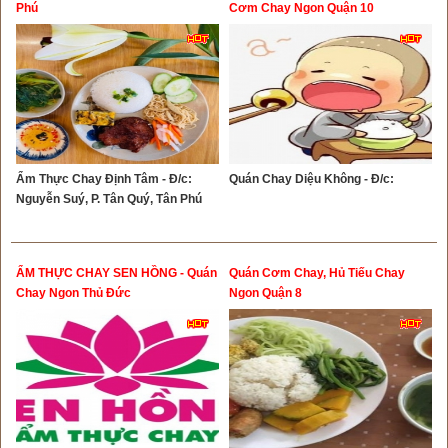
Phú
Cơm Chay Ngon Quận 10
Ẩm Thực Chay Định Tâm - Đ/c:
Quán Chay Diệu Không - Đ/c:
Nguyễn Suý, P. Tân Quý, Tân Phú
ẨM THỰC CHAY SEN HỒNG - Quán
Quán Cơm Chay, Hủ Tiếu Chay
Chay Ngon Thủ Đức
Ngon Quận 8