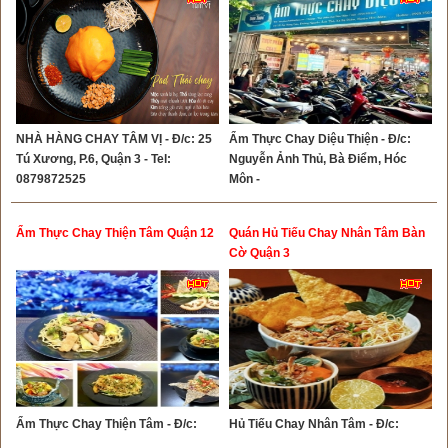
NHÀ HÀNG CHAY TÂM VỊ - Đ/c: 25
Ẩm Thực Chay Diệu Thiện - Đ/c:
Tú Xương, P.6, Quận 3 - Tel:
Nguyễn Ảnh Thủ, Bà Điểm, Hóc
0879872525
Môn -
Ẩm Thực Chay Thiện Tâm Quận 12
Quán Hủ Tiếu Chay Nhân Tâm Bàn
Cờ Quận 3
Ẩm Thực Chay Thiện Tâm - Đ/c:
Hủ Tiếu Chay Nhân Tâm - Đ/c: