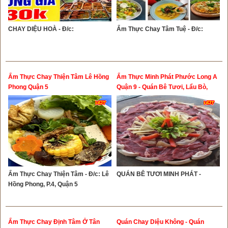
CHAY DIỆU HOÀ - Đ/c:
Ẩm Thực Chay Tâm Tuệ - Đ/c:
Ẩm Thực Chay Thiện Tâm Lê Hồng
Ẩm Thực Minh Phát Phước Long A
Phong Quận 5
Quận 9 - Quán Bê Tươi, Lẩu Bò,
Heo Tộc Ngon Quận 9
Ẩm Thực Chay Thiện Tâm - Đ/c: Lê
QUÁN BÊ TƯƠI MINH PHÁT -
Hồng Phong, P.4, Quận 5
Ẩm Thực Chay Định Tâm Ở Tân
Quán Chay Diệu Không - Quán