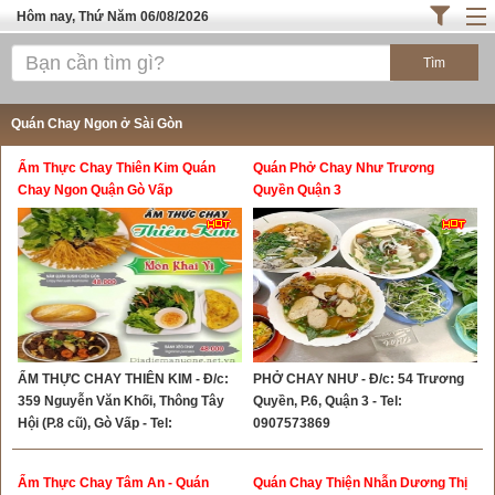
Hôm nay, Thứ Năm 06/08/2026
Trang chủ
ĐỊA ĐIỂM ĂN UỐNG SÀI GÒN
Quán Chay Ngon ở Sài Gòn
Cafe - Kem- Trà Sữa
Ẩm Thực Chay Thiên Kim Quán
Quán Phở Chay Như Trương
Bánh - Đồ Ăn Vặt
Chay Ngon Quận Gò Vấp
Quyền Quận 3
Thực Phẩm Nông Hải Sản
ĐỊA ĐIỂM ĂN UỐNG HÀ NỘI
TOP QUÁN ĂN
ẨM THỰC CHAY THIÊN KIM - Đ/c:
PHỞ CHAY NHƯ - Đ/c: 54 Trương
359 Nguyễn Văn Khối, Thông Tây
Quyền, P.6, Quận 3 - Tel:
Hội (P.8 cũ), Gò Vấp - Tel:
0907573869
0909224375 - 0902485055
Ẩm Thực Chay Tâm An - Quán
Quán Chay Thiện Nhẫn Dương Thị