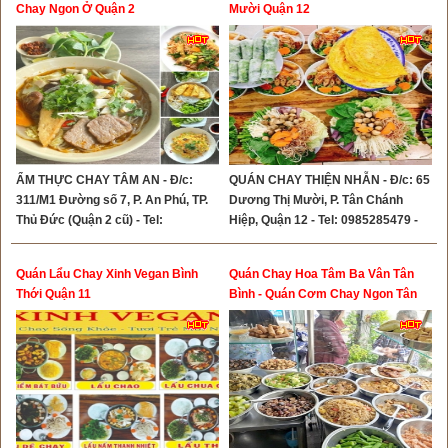
Chay Ngon Ở Quận 2
Mười Quận 12
ẨM THỰC CHAY TÂM AN - Đ/c:
QUÁN CHAY THIỆN NHẪN - Đ/c: 65
311/M1 Đường số 7, P. An Phú, TP.
Dương Thị Mười, P. Tân Chánh
Thủ Đức (Quận 2 cũ) - Tel:
Hiệp, Quận 12 - Tel: 0985285479 -
0708336801
0971342622
Quán Lẩu Chay Xinh Vegan Bình
Quán Chay Hoa Tâm Ba Vân Tân
Thới Quận 11
Bình - Quán Cơm Chay Ngon Tân
Bình