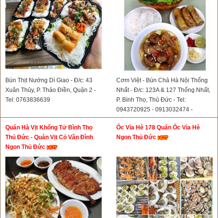
Bún Thịt Nướng Dì Giao - Đ/c: 43
Cơm Việt - Bún Chả Hà Nội Thống
Xuân Thủy, P. Thảo Điền, Quận 2 -
Nhất - Đ/c: 123A & 127 Thống Nhất,
Tel: 0763836639
P. Bình Thọ, Thủ Đức - Tel:
0943720925 - 0913032474 -
0898868939- 0816681166
Quán Hà Vịt Khổng Tử Bình Thọ
Ốc Vỉa Hè 178 Quán Ốc Vỉa Hè
Thủ Đức - Quán Vịt Cỏ Vân Đình
Ngon Thủ Đức
Ngon Thủ Đức