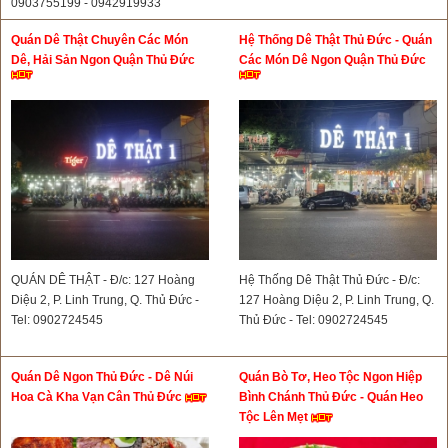
0903755199 - 0942919933
Quán Dê Thật Chuyên Các Món
Hệ Thống Dê Thật Thủ Đức - Quán
Dê, Hải Sản Ngon Quận Thủ Đức
Các Món Dê Ngon Quận Thủ Đức
QUÁN DÊ THẬT - Đ/c: 127 Hoàng
Hệ Thống Dê Thật Thủ Đức - Đ/c:
Diệu 2, P. Linh Trung, Q. Thủ Đức -
127 Hoàng Diệu 2, P. Linh Trung, Q.
Tel: 0902724545
Thủ Đức - Tel: 0902724545
Quán Dê Ngon Thủ Đức - Dê Núi
Quán Bò Tơ, Heo Tộc Ngon Hiệp
Hoa Cà Kha Vạn Cân Thủ Đức
Bình Chánh Thủ Đức - Quán Heo
Tộc Lên Mẹt