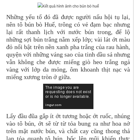
Những yếu tố đó đã được người nấu hội tụ lại,
nên tô bún bò Huế, trông có vẻ đạm bạc nhưng
lại rất thanh lịch với nước bún trong, để lộ
những sợi bún trắng nằm xếp lớp; vài lát ớt màu
đỏ nổi bật trên nền xanh pha trắng của rau hành,
quyện với những váng sao của tinh dầu sả nhưng
vẫn không che được miếng giò heo trắng ngả
vàng với lớp da mỏng, ôm khoanh thịt nạc và
miếng xương tròn ở giữa.
Lấy đầu đũa gắp ít ớt tương hoặc ớt ruốc, nhúng
vào tô bún, ớt sẽ từ từ tỏa bung ra như hoa nở
trên mặt nước bún, và chất cay cũng thong thả
lan tỏa quanh tô bún, bốc lên mũi khiến thực