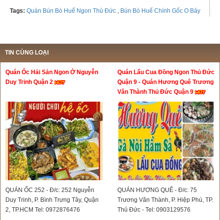
Tags:
Quán Bún Bò Huế Ngon Thủ Đức
,
Bún Bò Huế Chính Gốc O Bảy
TIN CÙNG LOẠI
Quán Ốc Hải Sản Ngon Ở Nguyễn
Quán Lẩu Cua Đồng Ngon Thủ Đức
Duy Trinh Quận 2
Quận 9 - Quán Hương Quê Trương
Văn Thành Thủ Đức Quận 9
QUÁN ỐC 252 - Đ/c: 252 Nguyễn
QUÁN HƯƠNG QUÊ - Đ/c: 75
Duy Trinh, P. Bình Trưng Tây, Quận
Trương Văn Thành, P. Hiệp Phú, TP.
2, TP.HCM Tel: 0972876476
Thủ Đức - Tel: 0903129576