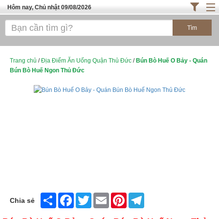
Hôm nay, Chủ nhật 09/08/2026
Trang chủ
ĐỊA ĐIỂM ĂN UỐNG SÀI GÒN
Cafe - Kem- Trà Sữa
Trang chủ
/
Địa Điểm Ăn Uống Quận Thủ Đức
/
Bún Bò Huế O Bảy - Quán
Bún Bò Huế Ngon Thủ Đức
Bánh - Đồ Ăn Vặt
Thực Phẩm Nông Hải Sản
ĐỊA ĐIỂM ĂN UỐNG HÀ NỘI
TOP QUÁN ĂN
Share
Facebook
Twitter
Email
Pinterest
Telegram
Chia sẻ