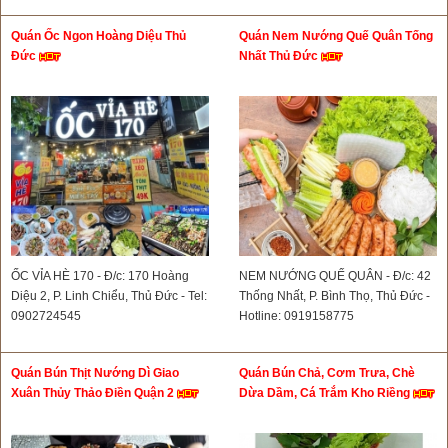
Quán Ốc Ngon Hoàng Diệu Thủ
Quán Nem Nướng Quế Quân Tống
Đức
Nhất Thủ Đức
ỐC VỈA HÈ 170 - Đ/c: 170 Hoàng
NEM NƯỚNG QUẾ QUÂN - Đ/c: 42
Diệu 2, P. Linh Chiểu, Thủ Đức - Tel:
Thống Nhất, P. Bình Thọ, Thủ Đức -
0902724545
Hotline: 0919158775
Quán Bún Thịt Nướng Dì Giao
Quán Bún Chả, Cơm Trưa, Chè
Xuân Thủy Thảo Điền Quận 2
Dừa Dầm, Cá Trắm Kho Riềng