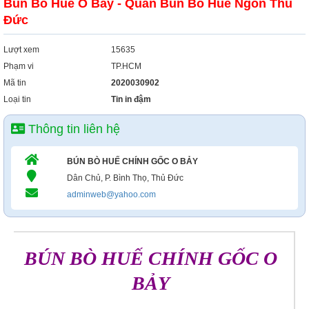
Bún Bò Huế O Bảy - Quán Bún Bò Huế Ngon Thủ
Đức
Lượt xem
15635
Phạm vi
TP.HCM
Mã tin
2020030902
Loại tin
Tin in đậm
Thông tin liên hệ
BÚN BÒ HUẾ CHÍNH GỐC O BẢY
Dân Chủ, P. Bình Thọ, Thủ Đức
adminweb@yahoo.com
BÚN BÒ HUẾ CHÍNH GỐC O
BẢY