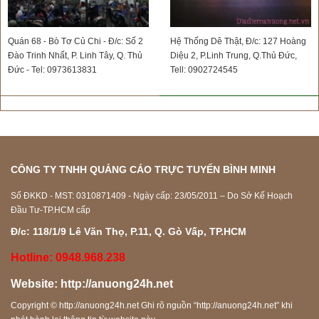
Quán 68 - Bò Tơ Củ Chi - Đ/c: Số 2
Hệ Thống Dê Thật, Đ/c: 127 Hoàng
Đào Trinh Nhất, P. Linh Tây, Q. Thủ
Diệu 2, P.Linh Trung, Q.Thủ Đức,
Đức - Tel: 0973613831
Tell: 0902724545
CÔNG TY TNHH QUẢNG CÁO TRỰC TUYẾN BÌNH MINH
Số ĐKKD - MST: 0310871409 - Ngày cấp: 23/05/2011 – Do Sở Kế Hoạch
Đầu Tư-TP.HCM cấp
Đ/c: 118/1/9 Lê Văn Thọ, P.11, Q. Gò Vấp, TP.HCM
Hotline: 0948.968.238
Website:
http://anuong24h.net
Copyright ©
http://anuong24h.net
Ghi rõ nguồn “
http://anuong24h.net
” khi