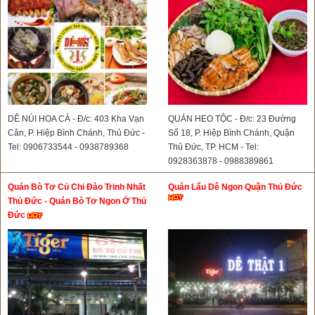
DÊ NÚI HOA CÀ - Đ/c: 403 Kha Vạn
QUÁN HEO TỘC - Đ/c: 23 Đường
Cân, P. Hiệp Bình Chánh, Thủ Đức -
Số 18, P. Hiệp Bình Chánh, Quận
Tel: 0906733544 - 0938789368
Thủ Đức, TP. HCM - Tel:
0928363878 - 0988389861
Quán Bò Tơ Củ Chi Đào Trinh Nhất
Quán Lẩu Dê Ngon Quận Thủ Đức
Thủ Đức - Quán Bò Tơ Ngon Ở Thủ
Đức