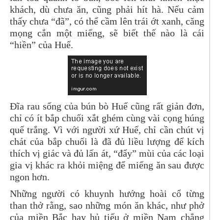
khách, dù chưa ăn, cũng phải hít hà. Nếu cảm
thấy chưa “đã”, có thể cầm lên trái ớt xanh, căng
mọng cắn một miếng, sẽ biết thế nào là cái
“hiền” của Huế.
Đĩa rau sống của bún bò Huế cũng rất giản đơn,
chỉ có ít bắp chuối xắt ghém cùng vài cọng húng
quế trắng. Vì với người xứ Huế, chỉ cần chút vị
chát của bắp chuối là đã đủ liều lượng để kích
thích vị giác và đủ lấn át, “đẩy” mùi của các loại
gia vị khác ra khỏi miệng để miếng ăn sau được
ngon hơn.
Những người có khuynh hướng hoài cổ từng
than thở rằng, sao những món ăn khác, như phở
của miền Bắc hay hủ tiếu ở miền Nam chẳng