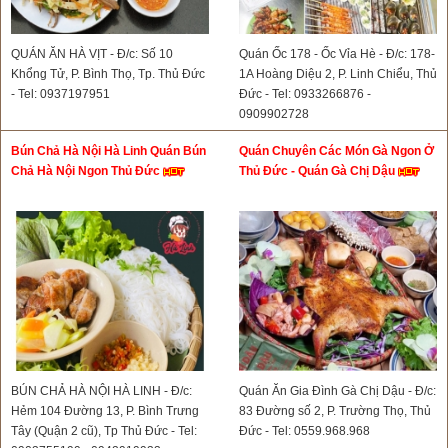
QUÁN ĂN HÀ VỊT - Đ/c: Số 10
Quán Ốc 178 - Ốc Vỉa Hè - Đ/c: 178-
Khổng Tử, P. Bình Thọ, Tp. Thủ Đức
1A Hoàng Diệu 2, P. Linh Chiểu, Thủ
- Tel: 0937197951
Đức - Tel: 0933266876 -
0909902728
Bún Chả Hà Nội Hà Linh Quán Bún
Quán Chuyên Các Món Gà Ngon Ở
Chả Hà Nội Ngon Thủ Đức
Thủ Đức - Quán Gà Chị Dậu
BÚN CHẢ HÀ NỘI HÀ LINH - Đ/c:
Quán Ăn Gia Đình Gà Chị Dậu - Đ/c:
Hẻm 104 Đường 13, P. Bình Trưng
83 Đường số 2, P. Trường Thọ, Thủ
Tây (Quận 2 cũ), Tp Thủ Đức - Tel:
Đức - Tel: 0559.968.968