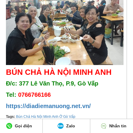
BÚN CHẢ HÀ NỘI MINH ANH
Đ/c: 377 Lê Văn Thọ, P.9, Gò Vấp
Tel:
0766766166
https://diadiemanuong.net.vn/
Tags:
Bún Chả Hà Nội Minh Anh Ở Gò Vấp
Gọi điện
Zalo
Nhắn tin