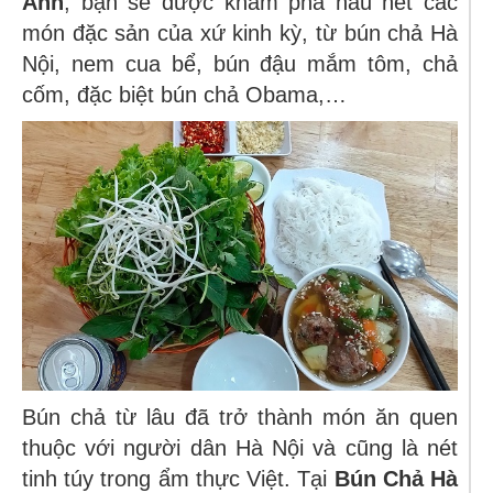
Anh
, bạn sẽ được khám phá hầu hết các
món đặc sản của xứ kinh kỳ, từ bún chả Hà
Nội, nem cua bể, bún đậu mắm tôm, chả
cốm, đặc biệt bún chả Obama,…
Bún chả từ lâu đã trở thành món ăn quen
thuộc với người dân Hà Nội và cũng là nét
tinh túy trong ẩm thực Việt. Tại
Bún Chả Hà