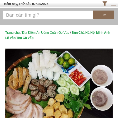
Hôm nay, Thứ Sáu 07/08/2026
Trang chủ
ĐỊA ĐIỂM ĂN UỐNG SÀI GÒN
Cafe - Kem- Trà Sữa
Trang chủ
/
Địa Điểm Ăn Uống Quận Gò Vấp
/
Bún Chả Hà Nội Minh Anh
Lê Văn Thọ Gò Vấp
Bánh - Đồ Ăn Vặt
Thực Phẩm Nông Hải Sản
ĐỊA ĐIỂM ĂN UỐNG HÀ NỘI
TOP QUÁN ĂN