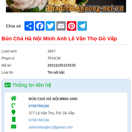
Share
Facebook
Twitter
Email
Pinterest
Telegram
Chia sẻ
Bún Chả Hà Nội Minh Anh Lê Văn Thọ Gò Vấp
Lượt xem
3847
Phạm vi
TP.HCM
Mã tin
20211105153535
Loại tin
Tin nổi bật
Thông tin liên hệ
BÚN CHẢ HÀ NỘI MINH ANH
0766766166
377 Lê Văn Thọ, P.9, Gò Vấp
0766766166
admindangtin1@gmail.com