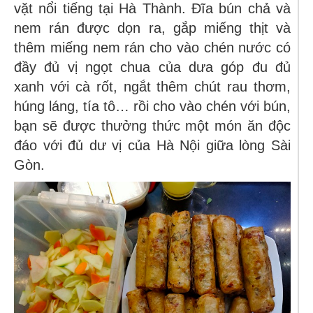
vặt nổi tiếng tại Hà Thành.
Đĩa
bún chả và
nem rán
được dọn ra, gắp miếng thịt và
thêm miếng nem rán cho vào chén nước có
đầy đủ vị ngọt chua của dưa góp đu đủ
xanh với
cà rốt,
ngắt thêm chú
t rau thơm,
húng láng, tía tô…
rồi cho vào chén với bún,
bạn sẽ được thưởng thức một món ăn độc
đáo với đủ dư vị của Hà Nội giữa lòng Sài
Gòn.