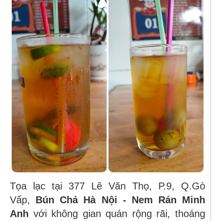
Tọa lạc tại 377 Lê Văn Thọ, P.9, Q.Gò
Vấp,
Bún Chả Hà Nội - Nem Rán Minh
Anh
với
không gian quán rộng rãi, thoáng