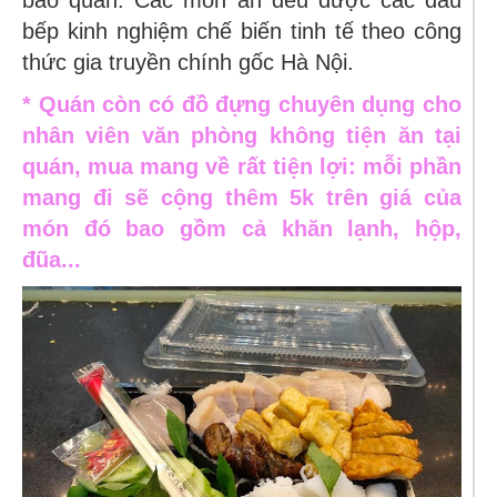
bảo quản. Các món ăn đều được các đầu
bếp kinh nghiệm chế biến tinh tế theo công
thức gia truyền chính gốc Hà Nội.
* Quán còn có đồ đựng chuyên dụng cho
nhân viên văn phòng không tiện ăn tại
quán, mua mang về rất tiện lợi:
mỗi phần
mang đi sẽ cộng thêm 5k trên giá của
món đó bao gồm cả khăn lạnh, hộp,
đũa...