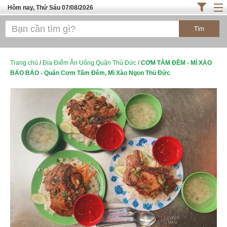
Hôm nay, Thứ Sáu 07/08/2026
Trang chủ
ĐỊA ĐIỂM ĂN UỐNG SÀI GÒN
Cafe - Kem- Trà Sữa
Trang chủ
/
Địa Điểm Ăn Uống Quận Thủ Đức
/
CƠM TẤM ĐÊM - MÌ XÀO
BẢO BẢO - Quán Cơm Tấm Đêm, Mì Xào Ngon Thủ Đức
Bánh - Đồ Ăn Vặt
Thực Phẩm Nông Hải Sản
ĐỊA ĐIỂM ĂN UỐNG HÀ NỘI
TOP QUÁN ĂN