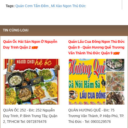
Tags:
Quán Cơm Tấm Đêm
,
Mì Xào Ngon Thủ Đức
TIN CÙNG LOẠI
Quán Ốc Hải Sản Ngon Ở Nguyễn
Quán Lẩu Cua Đồng Ngon Thủ Đức
Duy Trinh Quận 2
Quận 9 - Quán Hương Quê Trương
Văn Thành Thủ Đức Quận 9
QUÁN ỐC 252 - Đ/c: 252 Nguyễn
QUÁN HƯƠNG QUÊ - Đ/c: 75
Duy Trinh, P. Bình Trưng Tây, Quận
Trương Văn Thành, P. Hiệp Phú, TP.
2, TP.HCM Tel: 0972876476
Thủ Đức - Tel: 0903129576