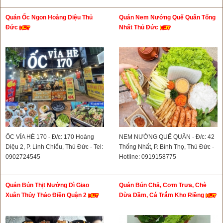
Quán Ốc Ngon Hoàng Diệu Thủ
Quán Nem Nướng Quế Quân Tống
Đức
Nhất Thủ Đức
ỐC VỈA HÈ 170 - Đ/c: 170 Hoàng
NEM NƯỚNG QUẾ QUÂN - Đ/c: 42
Diệu 2, P. Linh Chiểu, Thủ Đức - Tel:
Thống Nhất, P. Bình Thọ, Thủ Đức -
0902724545
Hotline: 0919158775
Quán Bún Thịt Nướng Dì Giao
Quán Bún Chả, Cơm Trưa, Chè
Xuân Thủy Thảo Điền Quận 2
Dừa Dầm, Cá Trắm Kho Riềng