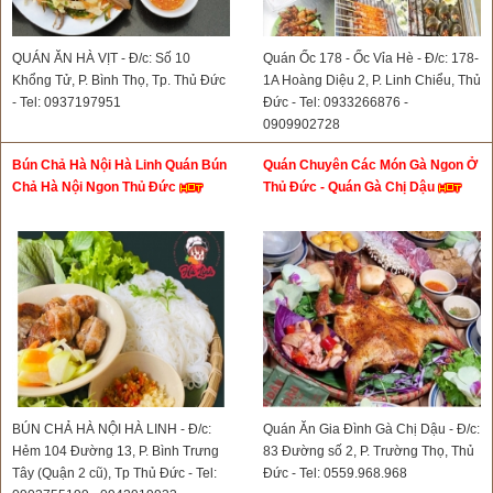
QUÁN ĂN HÀ VỊT - Đ/c: Số 10
Quán Ốc 178 - Ốc Vỉa Hè - Đ/c: 178-
Khổng Tử, P. Bình Thọ, Tp. Thủ Đức
1A Hoàng Diệu 2, P. Linh Chiểu, Thủ
- Tel: 0937197951
Đức - Tel: 0933266876 -
0909902728
Bún Chả Hà Nội Hà Linh Quán Bún
Quán Chuyên Các Món Gà Ngon Ở
Chả Hà Nội Ngon Thủ Đức
Thủ Đức - Quán Gà Chị Dậu
BÚN CHẢ HÀ NỘI HÀ LINH - Đ/c:
Quán Ăn Gia Đình Gà Chị Dậu - Đ/c:
Hẻm 104 Đường 13, P. Bình Trưng
83 Đường số 2, P. Trường Thọ, Thủ
Tây (Quận 2 cũ), Tp Thủ Đức - Tel:
Đức - Tel: 0559.968.968