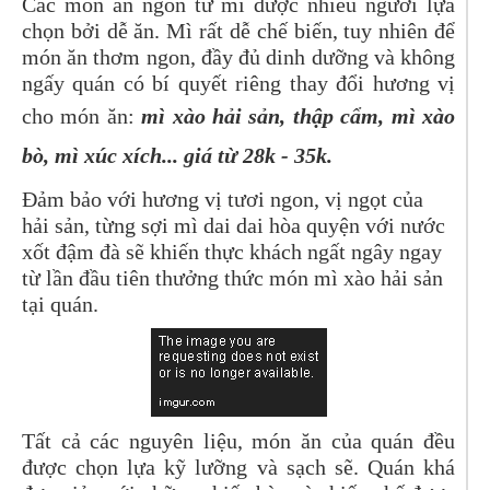
Các món ăn ngon từ mì được nhiều người lựa
chọn bởi dễ ăn. Mì rất dễ chế biến, tuy nhiên để
món ăn thơm ngon, đầy đủ dinh dưỡng và không
ngấy quán có bí quyết riêng thay đổi hương vị
cho món ăn:
mì xào hải sản, thập cẩm, mì xào
bò, mì xúc xích... giá từ 28k - 35k.
Đảm bảo với hương vị tươi ngon, vị ngọt của
hải sản, từng sợi mì dai dai hòa quyện với nước
xốt đậm đà sẽ khiến thực khách ngất ngây ngay
từ lần đầu tiên thưởng thức món mì xào hải sản
tại quán.
Tất cả các nguyên liệu, món ăn của quán đều
được chọn lựa kỹ lưỡng và sạch sẽ.
Quán khá