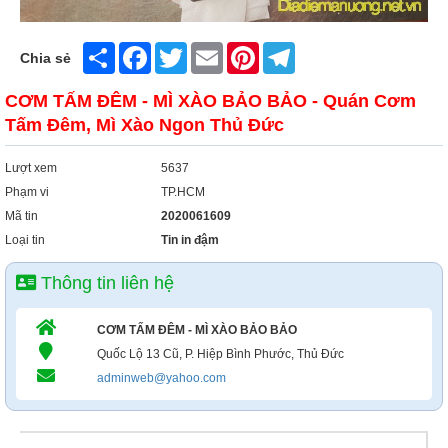
Share
Facebook
Twitter
Email
Pinterest
Telegram
Chia sẻ
CƠM TẤM ĐÊM - MÌ XÀO BẢO BẢO - Quán Cơm
Tấm Đêm, Mì Xào Ngon Thủ Đức
Lượt xem
5637
Phạm vi
TP.HCM
Mã tin
2020061609
Loại tin
Tin in đậm
Thông tin liên hệ
CƠM TẤM ĐÊM - MÌ XÀO BẢO BẢO
Quốc Lộ 13 Cũ, P. Hiệp Bình Phước, Thủ Đức
adminweb@yahoo.com