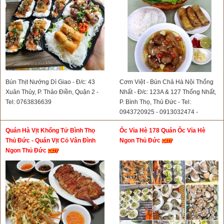
Bún Thịt Nướng Dì Giao - Đ/c: 43
Cơm Việt - Bún Chả Hà Nội Thống
Xuân Thủy, P. Thảo Điền, Quận 2 -
Nhất - Đ/c: 123A & 127 Thống Nhất,
Tel: 0763836639
P. Bình Thọ, Thủ Đức - Tel:
0943720925 - 0913032474 -
0898868939- 0816681166
Quán Hà Vịt Khổng Tử Bình Thọ
Ốc Vỉa Hè 178 Quán Ốc Vỉa Hè
Thủ Đức - Quán Vịt Cỏ Vân Đình
Ngon Thủ Đức
Ngon Thủ Đức