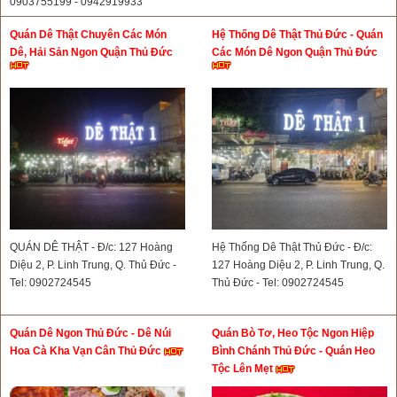
0903755199 - 0942919933
Quán Dê Thật Chuyên Các Món
Hệ Thống Dê Thật Thủ Đức - Quán
Dê, Hải Sản Ngon Quận Thủ Đức
Các Món Dê Ngon Quận Thủ Đức
QUÁN DÊ THẬT - Đ/c: 127 Hoàng
Hệ Thống Dê Thật Thủ Đức - Đ/c:
Diệu 2, P. Linh Trung, Q. Thủ Đức -
127 Hoàng Diệu 2, P. Linh Trung, Q.
Tel: 0902724545
Thủ Đức - Tel: 0902724545
Quán Dê Ngon Thủ Đức - Dê Núi
Quán Bò Tơ, Heo Tộc Ngon Hiệp
Hoa Cà Kha Vạn Cân Thủ Đức
Bình Chánh Thủ Đức - Quán Heo
Tộc Lên Mẹt