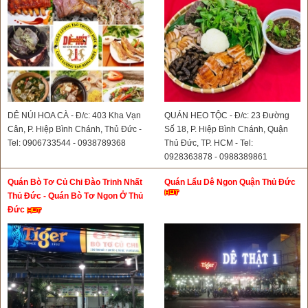
DÊ NÚI HOA CÀ - Đ/c: 403 Kha Vạn
QUÁN HEO TỘC - Đ/c: 23 Đường
Cân, P. Hiệp Bình Chánh, Thủ Đức -
Số 18, P. Hiệp Bình Chánh, Quận
Tel: 0906733544 - 0938789368
Thủ Đức, TP. HCM - Tel:
0928363878 - 0988389861
Quán Bò Tơ Củ Chi Đào Trinh Nhất
Quán Lẩu Dê Ngon Quận Thủ Đức
Thủ Đức - Quán Bò Tơ Ngon Ở Thủ
Đức