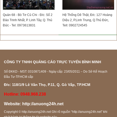
Quán 68 - Bò Tơ Củ Chi - Đ/c: Số 2
Hệ Thống Dê Thật, Đ/c: 127 Hoàng
Đào Trinh Nhất, P. Linh Tây, Q. Thủ
Diệu 2, P.Linh Trung, Q.Thủ Đức,
Đức - Tel: 0973613831
Tell: 0902724545
CÔNG TY TNHH QUẢNG CÁO TRỰC TUYẾN BÌNH MINH
Số ĐKKD - MST: 0310871409 - Ngày cấp: 23/05/2011 – Do Sở Kế Hoạch
Đầu Tư-TP.HCM cấp
Đ/c: 118/1/9 Lê Văn Thọ, P.11, Q. Gò Vấp, TP.HCM
Hotline: 0948.968.238
Website:
http://anuong24h.net
Copyright ©
http://anuong24h.net
Ghi rõ nguồn “
http://anuong24h.net
” khi
phát hành lại thông tin từ website này.