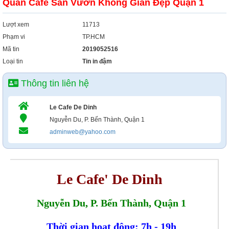
Quán Cafe Sân Vườn Không Gian Đẹp Quận 1
Lượt xem
11713
Phạm vi
TP.HCM
Mã tin
2019052516
Loại tin
Tin in đậm
Thông tin liên hệ
Le Cafe De Dinh
Nguyễn Du, P. Bến Thành, Quận 1
adminweb@yahoo.com
Le Cafe' De Dinh
Nguyễn Du, P. Bến Thành, Quận 1
Thời gian hoạt động: 7h - 19h