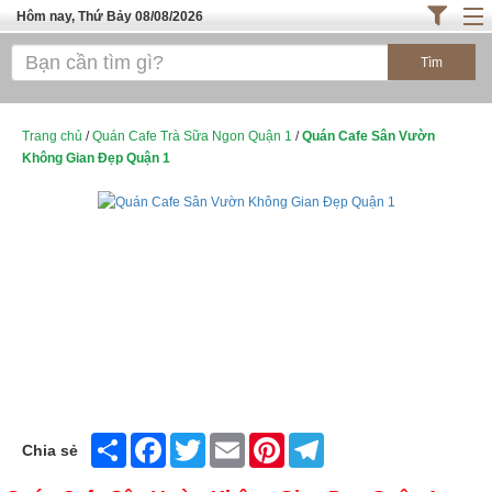
Hôm nay, Thứ Bảy 08/08/2026
Trang chủ
ĐỊA ĐIỂM ĂN UỐNG SÀI GÒN
Cafe - Kem- Trà Sữa
Trang chủ
/
Quán Cafe Trà Sữa Ngon Quận 1
/
Quán Cafe Sân Vườn
Không Gian Đẹp Quận 1
Bánh - Đồ Ăn Vặt
Thực Phẩm Nông Hải Sản
ĐỊA ĐIỂM ĂN UỐNG HÀ NỘI
TOP QUÁN ĂN
Share
Facebook
Twitter
Email
Pinterest
Telegram
Chia sẻ