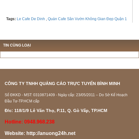
Tags:
Le Cafe De Dinh
,
Quán Cafe Sân Vườn Không Gian Đẹp Quận 1
TIN CÙNG LOẠI
CÔNG TY TNHH QUẢNG CÁO TRỰC TUYẾN BÌNH MINH
Số ĐKKD - MST: 0310871409 - Ngày cấp: 23/05/2011 – Do Sở Kế Hoạch
Đầu Tư-TP.HCM cấp
Đ/c: 118/1/9 Lê Văn Thọ, P.11, Q. Gò Vấp, TP.HCM
Hotline: 0948.968.238
Website:
http://anuong24h.net