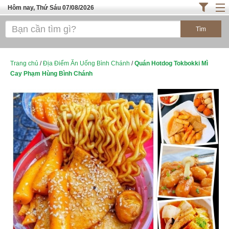
Hôm nay, Thứ Sáu 07/08/2026
Trang chủ
ĐỊA ĐIỂM ĂN UỐNG SÀI GÒN
Cafe - Kem- Trà Sữa
Trang chủ
/
Địa Điểm Ăn Uống Bình Chánh
/
Quán Hotdog Tokbokki Mì
Cay Phạm Hùng Bình Chánh
Bánh - Đồ Ăn Vặt
Thực Phẩm Nông Hải Sản
ĐỊA ĐIỂM ĂN UỐNG HÀ NỘI
TOP QUÁN ĂN