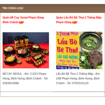
TIN CÙNG LOẠI
Quán Mì Cay Seoul Phạm Hùng
Quán Lẩu Bò Bê Thui 2 Thằng Mập
Bình Chánh
Phạm Hùng
MÌ CAY SEOUL - Đ/c: C3/23 Phạm
Lẩu Bò Bê Thui 2 Thằng Mập - Đ/c:
Hùng, Bình Hưng, Bình Chánh - Tel:
24B Phạm Hùng, Bình Hưng, Bình
0383833686
Chánh - Tel: 0793333120