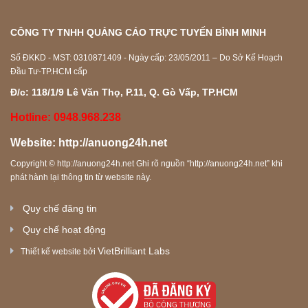
CÔNG TY TNHH QUẢNG CÁO TRỰC TUYẾN BÌNH MINH
Số ĐKKD - MST: 0310871409 - Ngày cấp: 23/05/2011 – Do Sở Kế Hoạch
Đầu Tư-TP.HCM cấp
Đ/c: 118/1/9 Lê Văn Thọ, P.11, Q. Gò Vấp, TP.HCM
Hotline: 0948.968.238
Website:
http://anuong24h.net
Copyright ©
http://anuong24h.net
Ghi rõ nguồn “
http://anuong24h.net
” khi
phát hành lại thông tin từ website này.
Quy chế đăng tin
Quy chế hoạt động
VietBrilliant Labs
Thiết kế website bởi