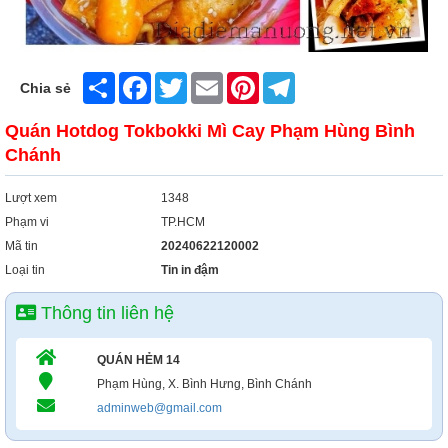
Share
Facebook
Twitter
Email
Pinterest
Telegram
Chia sẻ
Quán Hotdog Tokbokki Mì Cay Phạm Hùng Bình
Chánh
Lượt xem
1348
Phạm vi
TP.HCM
Mã tin
20240622120002
Loại tin
Tin in đậm
Thông tin liên hệ
QUÁN HẺM 14
Phạm Hùng, X. Bình Hưng, Bình Chánh
adminweb@gmail.com