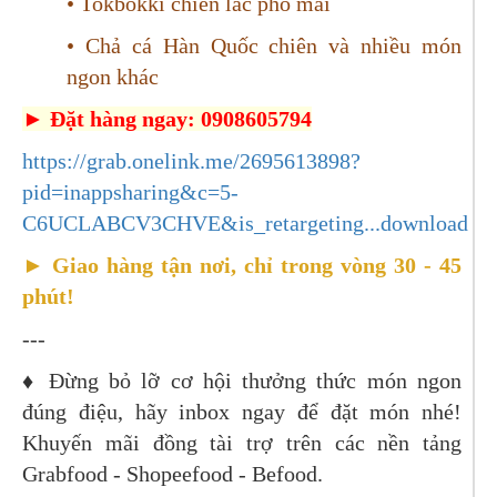
• Tokbokki chiên lắc phô mai
• Chả cá Hàn Quốc chiên và nhiều món
ngon khác
► Đặt hàng ngay: 0908605794
https://grab.onelink.me/2695613898?
pid=inappsharing&c=5-
C6UCLABCV3CHVE&is_retargeting...download
► Giao hàng tận nơi, chỉ trong vòng 30 - 45
phút!
---
♦ Đừng bỏ lỡ cơ hội thưởng thức món ngon
đúng điệu, hãy inbox ngay để đặt món nhé!
Khuyến mãi đồng tài trợ trên các nền tảng
Grabfood - Shopeefood - Befood.