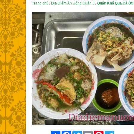
Trang chủ
/
Địa Điểm Ăn Uống Quận 5
/
Quán Khổ Qua Cà Ớt 
Share
Facebook
Twitter
Email
Pinterest
Telegram