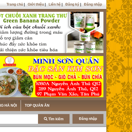
Trang chủ
|
Giới thiệu
|
Liên hệ
|
Đăng ký
|
Đăng nhập
NG HÀ NỘI
TOP QUÁN ĂN
Đăng nhập
Tìm kiếm