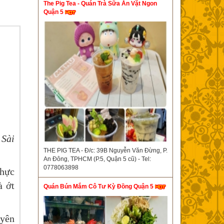
The Pig Tea - Quán Trà Sữa Ăn Vặt Ngon
Quận 5
 Sài
THE PIG TEA - Đ/c: 39B Nguyễn Văn Đừng, P.
An Đông, TPHCM (P.5, Quận 5 cũ) - Tel:
0778063898
thực
à ớt
Quán Bún Mắm Cô Tư Kỳ Đồng Quận 5
uyên