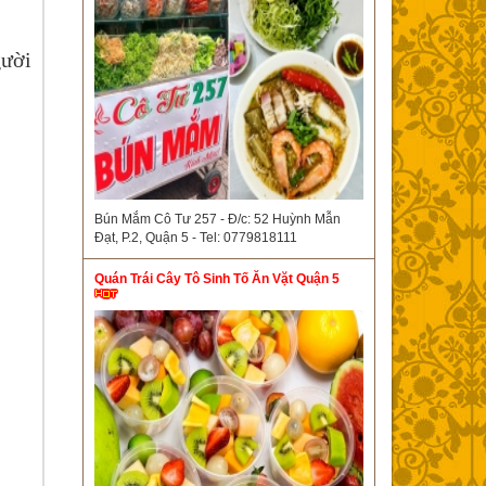
gười
Bún Mắm Cô Tư 257 - Đ/c: 52 Huỳnh Mẫn
Đạt, P.2, Quận 5 - Tel: 0779818111
Quán Trái Cây Tô Sinh Tố Ăn Vặt Quận 5