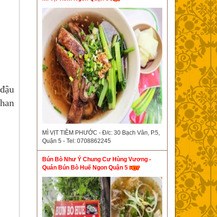
 đậu
chan
MÌ VỊT TIỀM PHƯỚC - Đ/c: 30 Bạch Vân, P.5,
Quận 5 - Tel: 0708862245
Bún Bò Như Ý Chung Cư Hùng Vương -
Quán Bún Bò Huế Ngon Quận 5