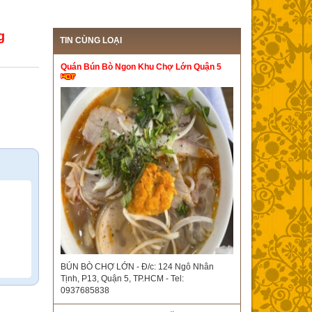
g
TIN CÙNG LOẠI
Quán Bún Bò Ngon Khu Chợ Lớn Quận 5
BÚN BÒ CHỢ LỚN - Đ/c: 124 Ngô Nhân
Tịnh, P13, Quận 5, TP.HCM - Tel:
0937685838