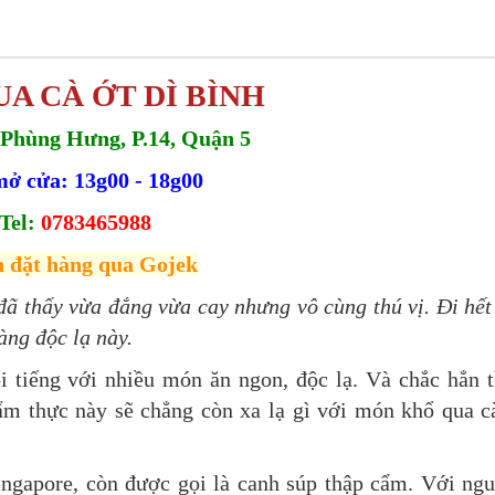
A CÀ ỚT DÌ BÌNH
 Phùng Hưng, P.14, Quận 5
ở cửa: 13g00 - 18g00
Tel:
0783465988
 đặt hàng qua Gojek
ã thấy vừa đắng vừa cay nhưng vô cùng thú vị. Đi hết
àng độc lạ này.
 tiếng với nhiều món ăn ngon, độc lạ. Và chắc hẳn 
ẩm thực này sẽ chẳng còn xa lạ gì với món khổ qua c
.
ingapore, còn được gọi là canh súp thập cẩm. Với ng