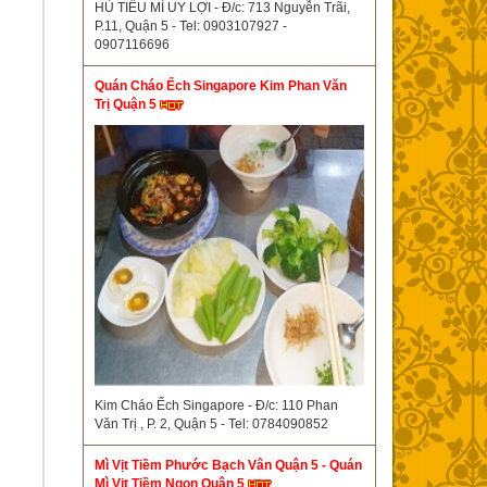
HỦ TIẾU MÌ UY LỢI - Đ/c: 713 Nguyễn Trãi,
P.11, Quận 5 - Tel: 0903107927 -
0907116696
Quán Cháo Ếch Singapore Kim Phan Văn
Trị Quận 5
Kim Cháo Ếch Singapore - Đ/c: 110 Phan
Văn Trị , P. 2, Quận 5 - Tel: 0784090852
Mì Vịt Tiềm Phước Bạch Vân Quận 5 - Quán
Mì Vịt Tiềm Ngon Quận 5