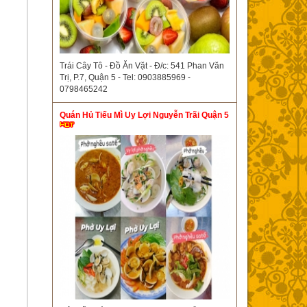
Trái Cây Tô - Đồ Ăn Vặt - Đ/c: 541 Phan Văn
Trị, P.7, Quận 5 - Tel: 0903885969 -
0798465242
Quán Hủ Tiếu Mì Uy Lợi Nguyễn Trãi Quận 5