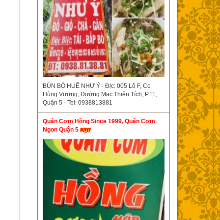
BÚN BÒ HUẾ NHƯ Ý - Đ/c: 005 Lô F, Cc
Hùng Vương, Đường Mạc Thiên Tích, P.11,
Quận 5 - Tel: 0938813881
Quán Cơm Hồng Since 1999, Quán Cơm
Ngon Quận 5