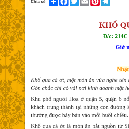
Chia sẻ
KHỔ QU
Đ/c: 214C
Giờ m
Nhận
Khổ qua cà ớt, một món ăn vừa nghe tên đ
Gòn chắc chỉ có vài nơi kinh doanh mặt h
Khu phố người Hoa ở quận 5, quận 6 nổi
khách trung thành tại những con đường 
thường được bày bán vào mỗi buổi chiều
Khổ qua cà ớt là món ăn bắt nguồn từ S