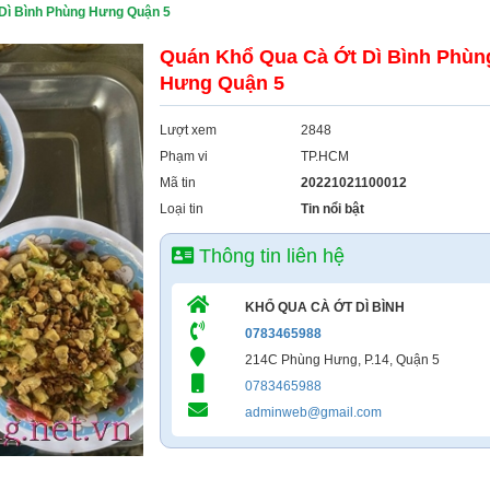
Dì Bình Phùng Hưng Quận 5
Quán Khổ Qua Cà Ớt Dì Bình Phùn
Hưng Quận 5
Lượt xem
2848
Phạm vi
TP.HCM
Mã tin
20221021100012
Loại tin
Tin nổi bật
Thông tin liên hệ
KHỔ QUA CÀ ỚT DÌ BÌNH
0783465988
214C Phùng Hưng, P.14, Quận 5
0783465988
adminweb@gmail.com