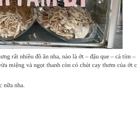
ưng rất nhiều đồ ăn nha, nào là ớt – đậu que – cà tím –
vừa miệng và ngọt thanh còn có chút cay thơm của ớt 
c nữa nha.