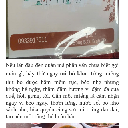
Nếu lần đầu đến quán mà phân vân chưa biết gọi
món gì, hãy thử ngay
mì bò kho
. Từng miếng
thịt bò được hầm mềm rục, béo nhẹ nhưng
không hề ngấy, thấm đẫm hương vị đậm đà của
quế, hồi, gừng, tỏi. Cắn một miếng là cảm nhận
ngay vị béo ngậy, thơm lừng, nước sốt bò kho
sánh nhẹ, hòa quyện cùng sợi mì trứng dai dai,
tạo nên một tổng thể hoàn hảo.