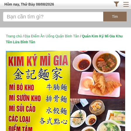
Hôm nay, Thứ Bảy 08/08/2026
Trang chủ
ĐỊA ĐIỂM ĂN UỐNG SÀI GÒN
Cafe - Kem- Trà Sữa
Trang chủ
/
Địa Điểm Ăn Uống Quận Bình Tân
/
Quán Kim Ký Mì Gia Khu
Tên Lửa Bình Tân
Bánh - Đồ Ăn Vặt
Thực Phẩm Nông Hải Sản
ĐỊA ĐIỂM ĂN UỐNG HÀ NỘI
TOP QUÁN ĂN