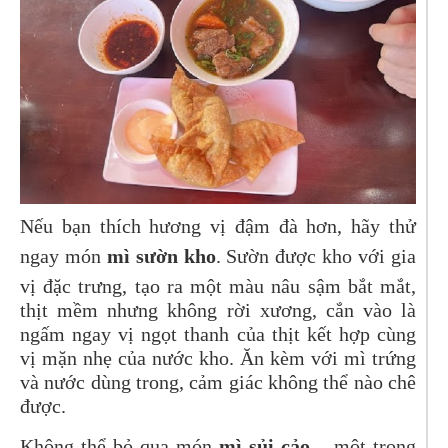
Nếu bạn thích hương vị đậm đà hơn, hãy thử
ngay món
mì sườn kho
. Sườn được kho với gia
vị đặc trưng, tạo ra một màu nâu sậm bắt mắt,
thịt mềm nhưng không rời xương, cắn vào là
ngấm ngay vị ngọt thanh của thịt kết hợp cùng
vị mặn nhẹ của nước kho. Ăn kèm với mì trứng
và nước dùng trong, cảm giác không thể nào chê
được.
Không thể bỏ qua món
mì sủi cảo
– một trong