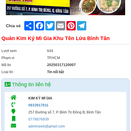
Share
Facebook
Twitter
Email
Pinterest
Telegram
Chia sẻ
Quán Kim Ký Mì Gia Khu Tên Lửa Bình Tân
Lượt xem
644
Phạm vi
TP.HCM
Mã tin
20250317120007
Loại tin
Tin nổi bật
Thông tin liên hệ
KIM KÝ MÌ GIA
0933917011
257 Đường số 7, P. Bình Trị Đông B, Bình Tân
0778876939
adminweb@gmail.com