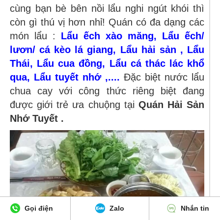
cùng bạn bè bên nồi lẩu nghi ngút khói thì
còn gì thú vị hơn nhỉ! Quán có đa dạng các
món lẩu :
Lẩu ếch xào măng, Lẩu ếch/
lươn/ cá kèo lá giang, Lẩu hải sản , Lẩu
Thái, Lẩu cua đồng, Lẩu cá thác lác khổ
qua, Lẩu tuyết nhớ ,....
Đặc biệt nước lẩu
chua cay với công thức riêng biệt đang
được giới trẻ ưa chuộng tại
Quán Hải Sản
Nhớ Tuyết .
Gọi điện
Zalo
Nhắn tin