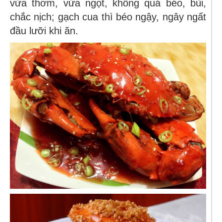
vừa thơm, vừa ngọt, không quá béo, bùi,
chắc nịch; gạch cua thì béo ngậy, ngây ngất
đầu lưỡi khi ăn.