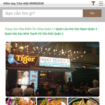
Hôm nay, Chủ nhật 09/08/2026
Trang chủ
ĐỊA ĐIỂM ĂN UỐNG SÀI GÒN
Cafe - Kem- Trà Sữa
Trang chủ
/
Địa Điểm Ăn Uống Quận 1
/
Quán Lẩu Hải Sản Ngon Quận 1 -
Quán Hải Sản Nhớ Tuyết Võ Văn Kiệt Quận 1
Bánh - Đồ Ăn Vặt
Thực Phẩm Nông Hải Sản
ĐỊA ĐIỂM ĂN UỐNG HÀ NỘI
TOP QUÁN ĂN