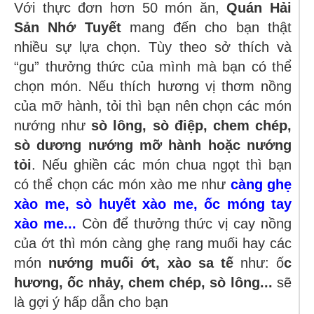
Với thực đơn hơn 50 món ăn,
Quán Hải
Sản Nhớ Tuyết
mang đến cho bạn thật
nhiều sự lựa chọn. Tùy theo sở thích và
“gu” thưởng thức của mình mà bạn có thể
chọn món. Nếu thích hương vị thơm nồng
của mỡ hành, tỏi thì bạn nên chọn các món
nướng như
sò lông, sò điệp, chem chép,
sò dương
nướng mỡ hành hoặc nướng
tỏi
. Nếu ghiền các món chua ngọt thì bạn
có thể chọn các món xào me như
càng ghẹ
xào me, sò huyết xào me, ốc móng tay
xào me...
Còn để thưởng thức vị cay nồng
của ớt thì món càng ghẹ rang muối hay các
món
nướng muối ớt, xào sa tế
như: ố
c
hương, ốc nhảy, chem chép, sò lông...
sẽ
là gợi ý hấp dẫn cho bạn