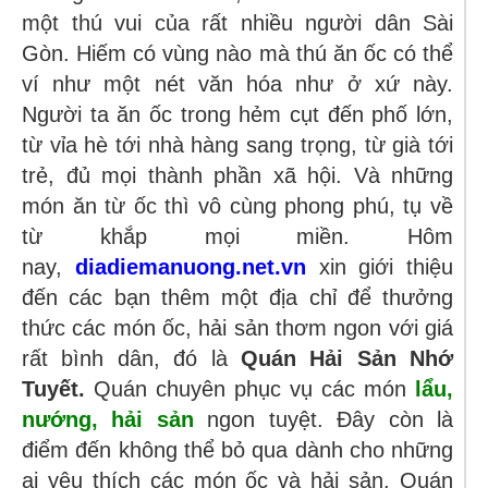
một thú vui của rất nhiều người dân Sài
Gòn. Hiếm có vùng nào mà thú ăn ốc có thể
ví như một nét văn hóa như ở xứ này.
Người ta ăn ốc trong hẻm cụt đến phố lớn,
từ vỉa hè tới nhà hàng sang trọng, từ già tới
trẻ, đủ mọi thành phần xã hội. Và những
món ăn từ ốc thì vô cùng phong phú, tụ về
từ khắp mọi miền. Hôm
nay,
diadiemanuong.net.vn
xin giới thiệu
đến các bạn thêm một địa chỉ để thưởng
thức các món ốc, hải sản thơm ngon với giá
rất bình dân, đó là
Quán Hải Sản Nhớ
Tuyết.
Quán chuyên phục vụ các món
lẩu,
nướng, hải sản
ngon tuyệt. Đây còn là
điểm đến không thể bỏ qua dành cho những
ai yêu thích các món ốc và hải sản. Quán