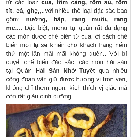
từ các loại:
cua, tôm càng, tôm sú, tôm
tít, cá, ghẹ,,.
.với nhiều thể loại đặc sắc bao
gồm:
nướng, hấp, rang muối, rang
me,...
Đặc biệt, menu tại quán rất đa dạng
các món được chế biến từ cua, ới cách chế
biến mới lạ sẽ khiến cho khách hàng nếm
thử một lần mãi mãi không quên.. Với bí
quyết chế biến đặc sắc, các món hải sản
tại
Quán Hải Sản Nhớ Tuyết
qua nhiều
công đoạn vẫn giữ được hương vị trọn vẹn,
không chỉ thơm ngon, kích thích vị giác mà
còn rất giàu dinh dưỡng.