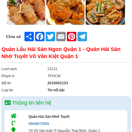
Share
Facebook
Twitter
Email
Pinterest
Telegram
Chia sẻ
Quán Lẩu Hải Sản Ngon Quận 1 - Quán Hải Sản
Nhớ Tuyết Võ Văn Kiệt Quận 1
Lượt xem
23211
Phạm vi
TP.HCM
Mã tin
2016062103
Loại tin
Tin nổi bật
Thông tin liên hệ
Quán Hải Sản Nhớ Tuyết
0944675555
70 Võ Văn Kiệt, P. Nguyễn Thái Bình, Quận 1