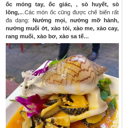
ốc móng tay, ốc giác, , sò huyết, sò
lông,..
.Các món ốc cũng được chế biến rất
đa dạng:
Nướng mọi, nướng mỡ hành,
nướng muối ớt, xào tỏi, xào me, xào cay,
rang muối, xào bơ, xào sa tế...