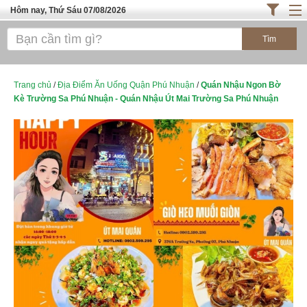
Hôm nay, Thứ Sáu 07/08/2026
Trang chủ
ĐỊA ĐIỂM ĂN UỐNG SÀI GÒN
Cafe - Kem- Trà Sữa
Trang chủ
/
Địa Điểm Ăn Uống Quận Phú Nhuận
/
Quán Nhậu Ngon Bờ
Kè Trường Sa Phú Nhuận - Quán Nhậu Út Mai Trường Sa Phú Nhuận
Bánh - Đồ Ăn Vặt
Thực Phẩm Nông Hải Sản
ĐỊA ĐIỂM ĂN UỐNG HÀ NỘI
TOP QUÁN ĂN