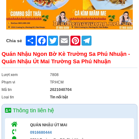
Share
Facebook
Twitter
Email
Pinterest
Telegram
Chia sẻ
Quán Nhậu Ngon Bờ Kè Trường Sa Phú Nhuận -
Quán Nhậu Út Mai Trường Sa Phú Nhuận
Lượt xem
7808
Phạm vi
TP.HCM
Mã tin
2021040704
Loại tin
Tin nổi bật
Thông tin liên hệ
QUÁN NHẬU ÚT MAI
0916680444